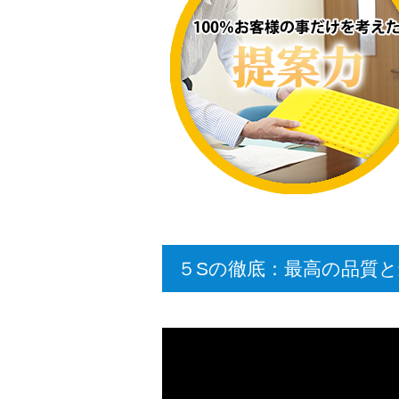
５Sの徹底：最高の品質