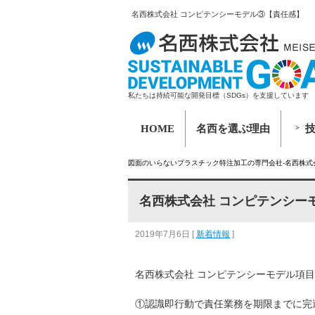
名西株式会社 コンピテンシーモデル③【責任感】
私たちは持続可能な開発目標（SDGs）を支援しています
HOME
名西を選ぶ理由
図面のいらないプラスチック特注加工の専門会社-名西株式
名西株式会社 コンピテンシー
2019年7月6日
[
新着情報
]
名西株式会社 コンピテンシーモデル項
①認識即行動で責任業務を期限までに完