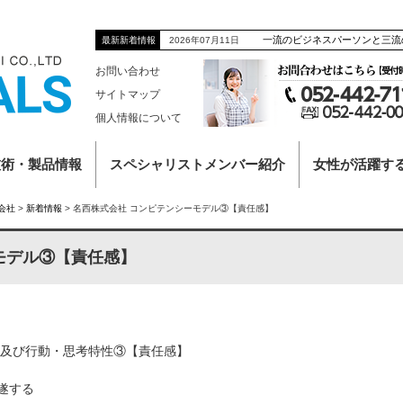
一流のビジネスパーソンと三流
2026年07月11日
最新新着情報
お問い合わせ
サイトマップ
個人情報について
技術・製品情報
スペシャリストメンバー紹介
女性が活躍す
会社
>
新着情報
>
名西株式会社 コンピテンシーモデル③【責任感】
モデル③【責任感】
目及び行動・思考特性③【責任感】
遂する