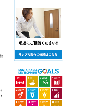
事務
り
戦す