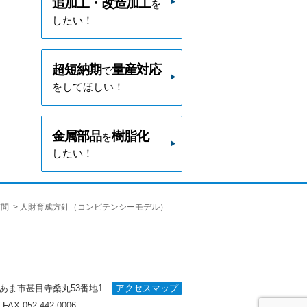
追加工・改造加工
を
したい！
超短納期
量産対応
で
をしてほしい！
金属部品
樹脂化
を
したい！
質問
人財育成方針（コンピテンシーモデル）
知県あま市甚目寺桑丸53番地1
アクセスマップ
 FAX:052-442-0006