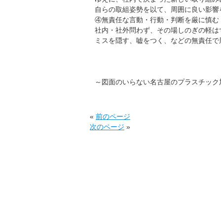
自らの取組姿勢を以て、周囲に良い影響
④無責任な言動・行動・判断を厳に慎む
社内・社外問わず、その場しのぎの軽は
ミスを隠す、嘘をつく、などの無責任で
～図面のいらない名古屋のプラスチック
«
前のページ
次のページ
»