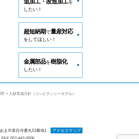
追加工・改造加工
を
したい！
超短納期
量産対応
で
をしてほしい！
金属部品
樹脂化
を
したい！
質問
人財育成方針（コンピテンシーモデル）
知県あま市甚目寺桑丸53番地1
アクセスマップ
 FAX:052-442-0006