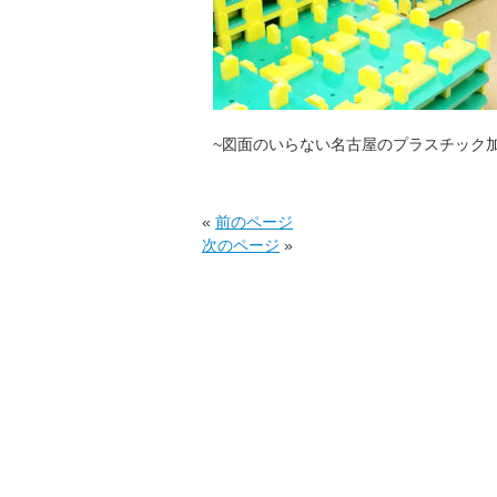
~図面のいらない名古屋のプラスチック
«
前のページ
次のページ
»