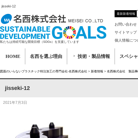
jisseki-12
最新新着情報
お問い合わせ
サイトマップ
個人情報につ
私たちは持続可能な開発目標（SDGs）を支援しています
HOME
名西を選ぶ理由
技術・製品情報
スペシャ
図面のいらないプラスチック特注加工の専門会社-名西株式会社
>
新着情報
>
名西株式会社 製品事
jisseki-12
2021年7月3日