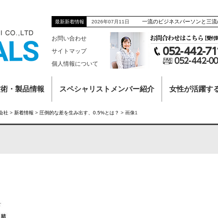
一流のビジネスパーソンと三流
2026年07月11日
最新新着情報
お問い合わせ
サイトマップ
個人情報について
技術・製品情報
スペシャリストメンバー紹介
女性が活躍す
会社
>
新着情報
>
圧倒的な差を生み出す、0.5%とは？
>
画像1