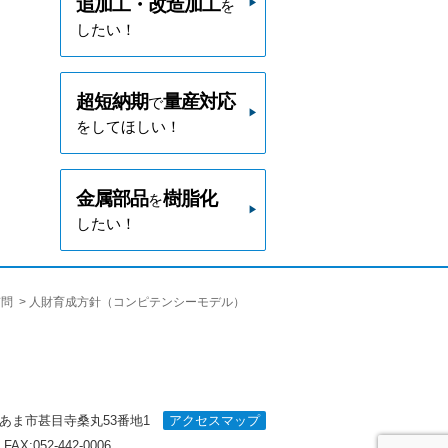
追加工・改造加工
を
したい！
超短納期
量産対応
で
をしてほしい！
金属部品
樹脂化
を
したい！
質問
人財育成方針（コンピテンシーモデル）
知県あま市甚目寺桑丸53番地1
アクセスマップ
 FAX:052-442-0006